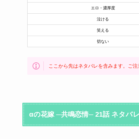
エロ・濃厚度
泣ける
笑える
切ない
ここから先はネタバレを含みます。ご注
αの花嫁 ─共鳴恋情─ 21話 ネタバ