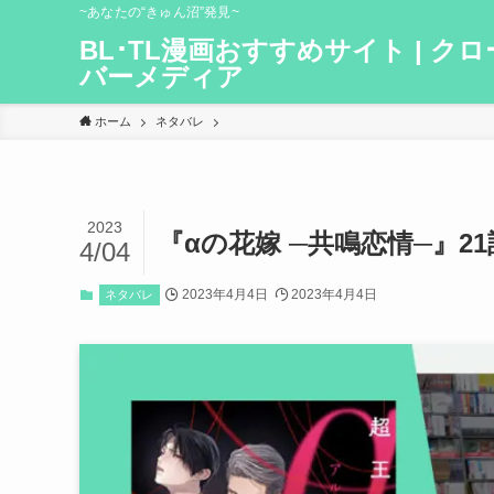
~あなたの“きゅん沼”発見~
BL･TL漫画おすすめサイト | クロ
バーメディア
ホーム
ネタバレ
2023
『αの花嫁 ─共鳴恋情─』2
4/04
2023年4月4日
2023年4月4日
ネタバレ