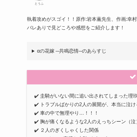
とうふ
執着攻めがスゴイ！！原作:岩本薫先生、作画:幸
バレありで見どころや感想をご紹介します！
αの花嫁 ─共鳴恋情─のあらすじ
✔️ 圭騎がいない間に追い出されてしまった理
✔️ トラブルばかりの2人の展開が、本当に泣け
✔️ 車の中で無理やり…！！！
✔️ 胸が痛くなるような2人のえっちシーン（泣
✔️ ２人のぎくしゃくした関係