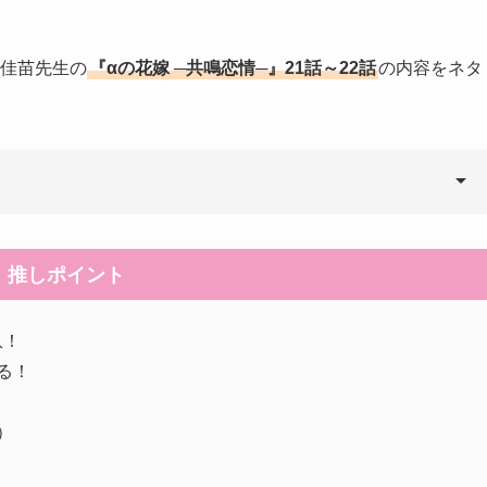
村佳苗先生の
『αの花嫁 ─共鳴恋情─』21話～22話
の内容をネタ
推しポイント
玖！
る！
）