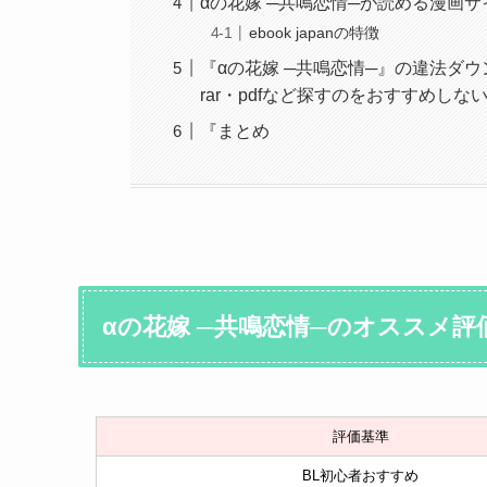
αの花嫁 ─共鳴恋情─が読める漫画
ebook japanの特徴
『αの花嫁 ─共鳴恋情─』の違法ダウ
rar・pdfなど探すのをおすすめしな
『まとめ
αの花嫁 ─共鳴恋情─のオススメ評
評価基準
BL初心者おすすめ