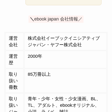
運営
株式会社イーブックイニシアティブ
会社
ジャパン・ヤフー株式会社
運営
2000年
歴
取り
85万冊以上
扱い
冊数
取り
青年・少年・女性・少女漫画、BL、
扱い
TL、アダルト、ebookオリジナル、
ジャ
小説、ラノベ、雑誌
ンル
支払
PayPay(ペイペイ)、Ｔポイント、ク
い方
レジットカード、ウェブマネー、キ
法
ャリア決済、