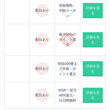
配信
あり
半額クーポ
る
ン
最大50%の
詳細を見
ポイント還
配信あり
る
元
初回100冊ま
詳細を見
配信
あり
で半額・ポ
る
イント還元
600P・翌月
詳細を見
配信
あり
40%還元・
る
31日間無料
表を見ていただいたとおり、「ハレルヤベイビ
ー」は、
ebook japan
で配信中
です。