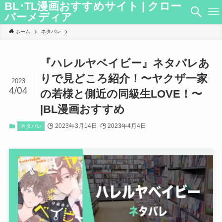
BL･TL漫画おすすめサイト | クロー
バーメディア
ホーム
ネタバレ
『ハレルヤベイビー』ネタバレあ
りで見どころ紹介！〜ヤクザ一家
2023
4/04
の若様と側近の同級生LOVE！〜
|BL漫画おすすめ
2023年3月14日
2023年4月4日
ネタバレ