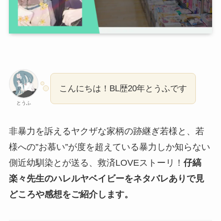
こんにちは！BL歴20年とうふです
とうふ
非暴力を訴えるヤクザな家柄の跡継ぎ若様と、若
様への”お慕い”が度を超えている暴力しか知らない
側近幼馴染とが送る、救済LOVEストーリ！
仔縞
楽々先生のハレルヤベイビーをネタバレありで見
どころや感想をご紹介します。