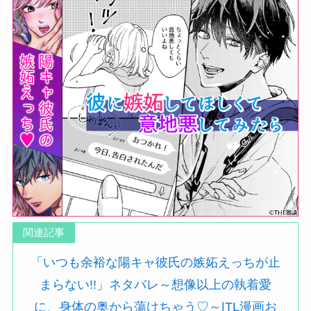
関連記事
「いつも余裕な陽キャ彼氏の嫉妬えっちが止
まらない!!」ネタバレ～想像以上の執着愛
に、身体の奥から蕩けちゃう♡～|TL漫画お