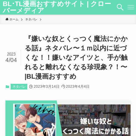
BL･TL漫画おすすめサイト | クロー
バーメディア
ホーム
ネタバレ
『嫌いな奴とくっつく魔法にかか
る話』ネタバレ〜１ｍ以内に近づ
2023
くな！！嫌いなアイツと、手が触
4/04
れると離れなくなる珍現象？！〜
|BL漫画おすすめ
2023年3月14日
2023年4月4日
ネタバレ