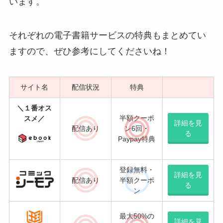
います。
それぞれの電子書籍サービスの特典もまとめてい
ますので、ぜひ参考にしてくださいね！
サイト名
配信状況
特典
＼１番オス
半額クーポ
スメ／
詳細を見
配信
あり
ン6回・
る
Paypay特典
登録無料・
詳細を見
配信
あり
半額クーポ
る
ン
最大50%の
詳細を見