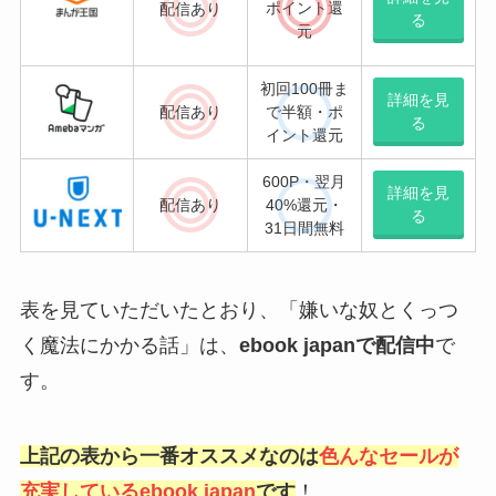
ポイント還
配信あり
る
元
初回100冊ま
詳細を見
配信
あり
で半額・ポ
る
イント還元
600P・翌月
詳細を見
配信
あり
40%還元・
る
31日間無料
表を見ていただいたとおり、「嫌いな奴とくっつ
く魔法にかかる話」は、
ebook japan
で配信中
で
す。
上記の表から一番オススメなのは
色んなセールが
充実しているebook japan
です
！