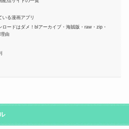
画配信サイトの一覧
ている漫画アプリ
ードはダメ！blアーカイブ・海賊版・raw・zip・
い理由
判
ル