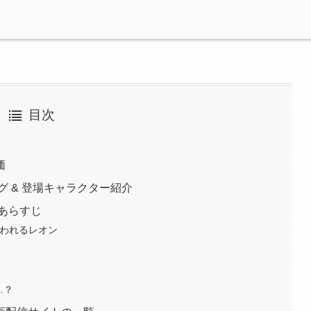
目次
ル
価
グ & 登場キャラクター紹介
あらすじ
狙われるレオン
…？