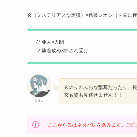
玄（ミステリアスな黒狐）×遠藤レオン（学園に
🤍 亜人×人間
🤍 執着攻め×絆され受け
玄のふわふわな獣耳だったり、
玄も姿も見逃せません！！
とうふ
ここから先はネタバレを含みます。ご注