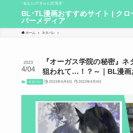
~あなたの“きゅん沼”発見~
BL･TL漫画おすすめサイト | クロ
バーメディア
ホーム
ネタバレ
『オーガス学院の秘密』ネ
2023
4/04
狙われて…！？～｜BL漫
2023年4月4日
2023年4月4日
ネタバレ