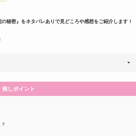
ス学院の秘密』をネタバレありで見どころや感想をご紹介します！
！
推しポイント
…？