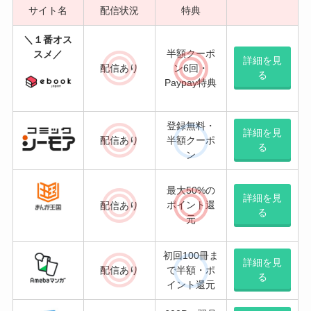
サイト名
配信状況
特典
＼１番オス
半額クーポ
スメ／
詳細を見
配信
あり
ン6回・
る
Paypay特典
登録無料・
詳細を見
配信
あり
半額クーポ
る
ン
最大50%の
詳細を見
ポイント還
配信あり
る
元
初回100冊ま
詳細を見
配信
あり
で半額・ポ
る
イント還元