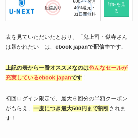
600P・翌月
詳細を見
配信
あり
40%還元・
る
31日間無料
表を見ていただいたとおり、「鬼上司・獄寺さん
は暴かれたい」は、
ebook japan
で配信中
です。
上記の表から一番オススメなのは
色んなセールが
充実しているebook japan
です
！
初回ログイン限定で、最大６回分の半額クーポン
がもらえ、
一度につき最大500円まで割引
されま
す！