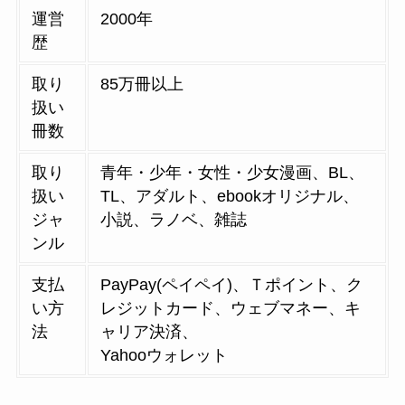
運営
2000年
歴
取り
85万冊以上
扱い
冊数
取り
青年・少年・女性・少女漫画、BL、
扱い
TL、アダルト、ebookオリジナル、
ジャ
小説、ラノベ、雑誌
ンル
支払
PayPay(ペイペイ)、Ｔポイント、ク
い方
レジットカード、ウェブマネー、キ
法
ャリア決済、
Yahooウォレット