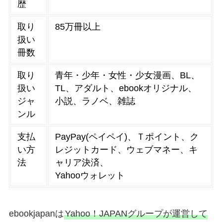
冊数
取り
青年・少年・女性・少女漫画、BL、
扱い
TL、アダルト、ebookオリジナル、
ジャ
小説、ラノベ、雑誌
ンル
支払
PayPay(ペイペイ)、Ｔポイント、ク
い方
レジットカード、ウェブマネー、キ
法
ャリア決済、
Yahooウォレット
ebookjapanは
Yahoo！JAPANグループが運営して
いる安心の電子書籍サイト
！
クーポンやセールが大充実しており、うまく使え