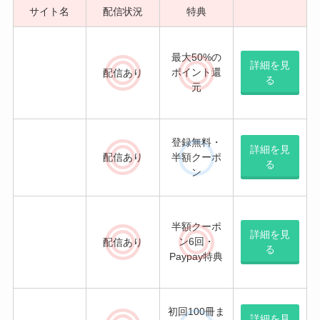
サイト名
配信状況
特典
最大50%の
詳細を見
ポイント還
配信
あり
る
元
登録無料・
詳細を見
配信
あり
半額クーポ
る
ン
半額クーポ
詳細を見
ン6回・
配信
あり
る
Paypay特典
初回100冊ま
詳細を見
配信
あり
で半額・ポ
る
イント還元