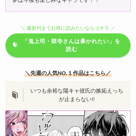
＼ 最新刊までお得に読みたいならコチラ ／
「鬼上司・獄寺さんは暴かれたい」を
読む
＼先週の人気NO.１作品はこちら／
いつも余裕な陽キャ彼氏の嫉妬えっち
が止まらない!!