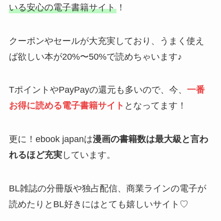
ば欲しい本が20%〜50%で読めちゃいます♪
TポイントやPayPayの還元も多いので、今、
一番
お得に読める電子書籍サイト
となってます！
更に！ebook japanは
漫画の書籍数は最大級と言わ
れるほど充実
しています。
BL雑誌の分冊版や独占配信、商業ラインの電子が
読めたりとBL好きにはとても嬉しいサイト♡
ebook japanオリジナルBLレーベル
『BLfranc（ビーエルフラン）』では、独占先行配
信作品が
一冊無料
で読むこともできます！