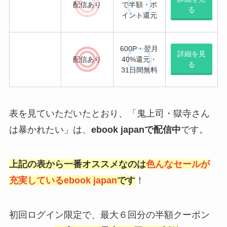
600P・翌月
詳細を見
配信
あり
40%還元・
る
31日間無料
表を見ていただいたとおり、「鬼上司・獄寺さん
は暴かれたい」は、
ebook japan
で配信中
です。
上記の表から一番オススメなのは
色んなセールが
充実しているebook japan
です
！
初回ログイン限定で、最大６回分の半額クーポン
がもらえ、
一度につき最大500円まで割引
されま
す！