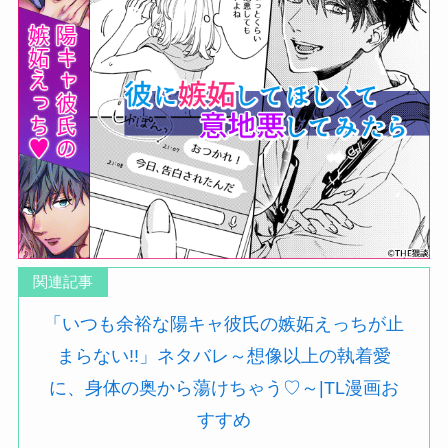
関連記事
「いつも余裕な陽キャ彼氏の嫉妬えっちが止
まらない!!」ネタバレ～想像以上の執着愛
に、身体の奥から蕩けちゃう♡～|TL漫画お
すすめ